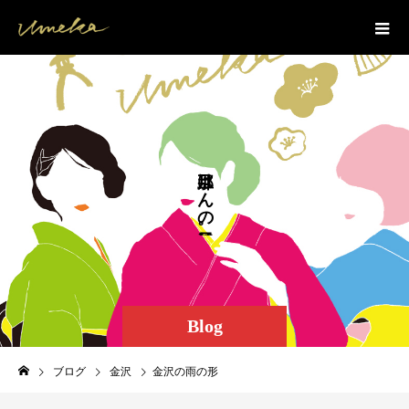
は
ん
の
。
Blog
ブログ
金沢
金沢の雨の形