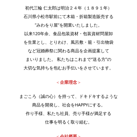
初代三輪 仁太郎は明治２４年（１８９１年）
石川県小松市駅前にて木箱・折箱製造販売する
”みわをり屋”を開業いたしました。
以来120年余、食品包装資材・包装資材問屋卸
を生業とし、とりわけ、風呂敷・籠・引出物袋
など冠婚葬祭に関わる商品を企画提案して
まいりました。 私たちはこれまで“送る方”の
大切な気持ちを包むお手伝いをさせています。
＜
企業理念
＞
まごころ（誠の心）を持って、ドキドキするような
商品を開発し、社会をHAPPYにする。
作り手様、私たち社員、売り手様が満足する
仕事を明るく取り組む。
＜
会社概要
＞