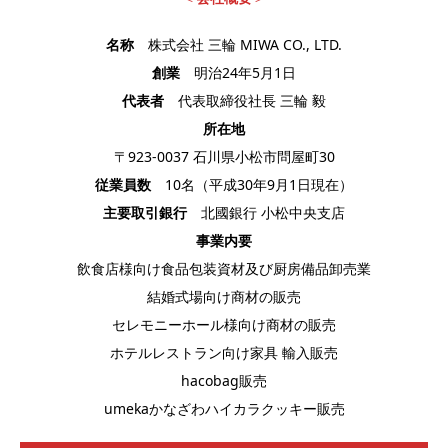
名称
株式会社 三輪 MIWA CO., LTD.
創業
明治24年5月1日
代表者
代表取締役社長 三輪 毅
所在地
〒923-0037 石川県小松市問屋町30
従業員数
10名（平成30年9月1日現在）
主要取引銀行
北國銀行 小松中央支店
事業内要
飲食店様向け食品包装資材及び厨房備品卸売業
結婚式場向け商材の販売
セレモニーホール様向け商材の販売
ホテルレストラン向け家具 輸入販売
hacobag販売
umekaかなざわハイカラクッキー販売