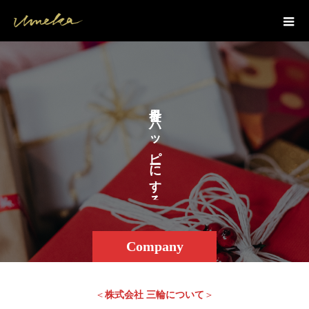
を
ハ
ッ
ピ
に
す
る
Company
＜
株式会社 三輪について
＞