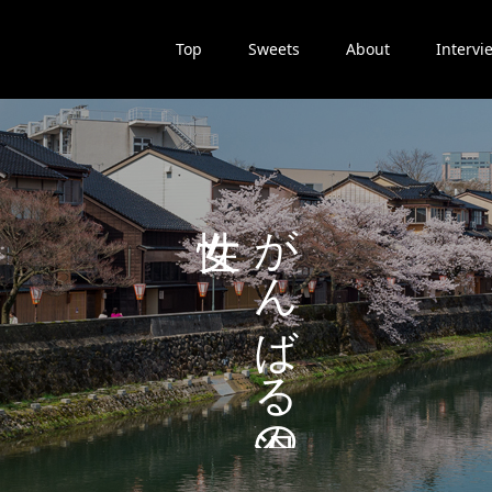
Top
Sweets
About
Intervi
た
が
ち
ん
の
ば
る
。
の