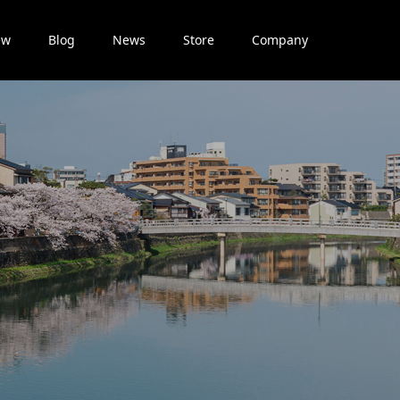
ew
Blog
News
Store
Company