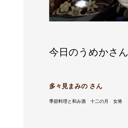
今日のうめかさん v
多々見まみの さん
季節料理と和み酒 十二の月 女将