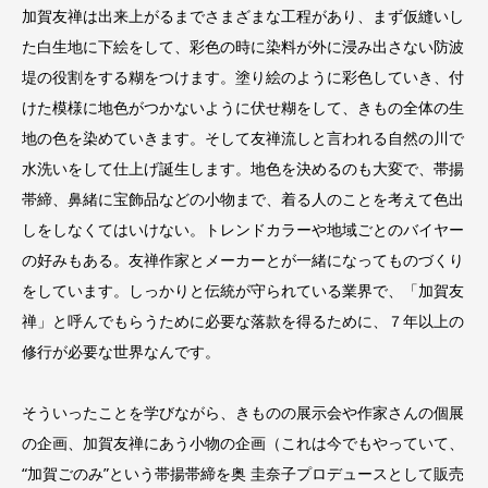
加賀友禅は出来上がるまでさまざまな工程があり、まず仮縫いし
た白生地に下絵をして、彩色の時に染料が外に浸み出さない防波
堤の役割をする糊をつけます。塗り絵のように彩色していき、付
けた模様に地色がつかないように伏せ糊をして、きもの全体の生
地の色を染めていきます。そして友禅流しと言われる自然の川で
水洗いをして仕上げ誕生します。地色を決めるのも大変で、帯揚
帯締、鼻緒に宝飾品などの小物まで、着る人のことを考えて色出
しをしなくてはいけない。トレンドカラーや地域ごとのバイヤー
の好みもある。友禅作家とメーカーとが一緒になってものづくり
をしています。しっかりと伝統が守られている業界で、「加賀友
禅」と呼んでもらうために必要な落款を得るために、７年以上の
修行が必要な世界なんです。
そういったことを学びながら、きものの展示会や作家さんの個展
の企画、加賀友禅にあう小物の企画（これは今でもやっていて、
“加賀ごのみ”という帯揚帯締を奥 圭奈子プロデュースとして販売