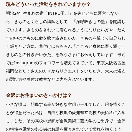
現在どういった活動をされていますか？
明治24年生まれの宿「INTRO玉川」を夫とともに運営しなが
ら、きものとくらしの講師として、「深呼吸きもの塾」を開講し
ています。きものをきれいに着られるようになりたい方や、たん
すの中のきものに命を吹き込みたい方、きものを通じて自分らし
く輝きたい方に、着付けはもちろん「こころと身体に寄り添う、
きものとの付き合いかた」をみなさまにお伝えしています。最近
ではInstagramのフォロワーも増えてきていて、東京大阪名古屋
福岡などたくさんの方々からリクエストをいただき、大人の浴衣
の選び方や着付け教室などに力を入れています。
金沢にお住まいのきっかけは？
小さな頃は、想像する事が好きな空想ガールでした。絵を描くこ
とが得意だった私は、自由な校風の愛知県立高校の美術科に入学
しました。その高校の恩師が金沢美術工芸大学のご出身で、金沢
の特性や風情のある街のお話を度々されていて憧れを抱くよう