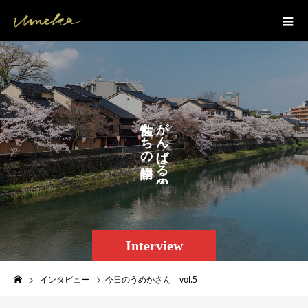
た
が
ん
ち
ば
の
る
。
の
Interview
インタビュー
今日のうめかさん vol.5