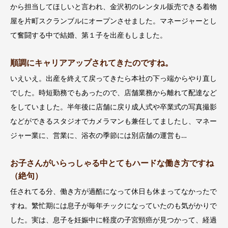
から担当してほしいと言われ、金沢初のレンタル販売できる着物
屋を片町スクランブルにオープンさせました。マネージャーとし
て奮闘する中で結婚、第１子を出産もしました。
順調にキャリアアップされてきたのですね。
いえいえ。出産を終えて戻ってきたら本社の下っ端からやり直し
でした。時短勤務でもあったので、店舗業務から離れて配達など
をしていました。半年後に店舗に戻り成人式や卒業式の写真撮影
などができるスタジオでカメラマンも兼任してましたし、マネー
ジャー業に、営業に、浴衣の季節には別店舗の運営も…
お子さんがいらっしゃる中とてもハードな働き方ですね
（絶句）
任されてる分、働き方が過酷になって休日も休まってなかったで
すね。繁忙期には息子が毎年チックになっていたのも気がかりで
した。実は、息子を妊娠中に軽度の子宮頸癌が見つかって、経過