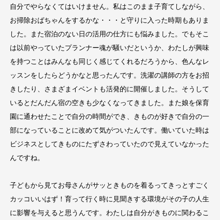
自分でやらなくてはいけません。私はこのまま子育てしながら、
お掃除おばちゃんをするかな・・・と守りに入った時期もありま
した。また宿泊のない日の活用の仕方にも悩みました。でもそこ
は以前やっていたプランナー魂が騒いだというか、わたしが興味
を持つことはみんなも同じく感じてくれるだろうから、色んなレ
ッスンをしたらどうかなと思ったんです。洗濯の講師の方をお招
きしたり、さまざまイベントも活発的に開催しました。そうして
いるとだんだん宿の空きも少なくなってきました。また娘を保育
園に通わせたことで自分の時間ができ、きものが好きで自分の一
部になっていることに改めて気がついたんです。働いていた時は
ビジネスとしてきものにたずさわっていたので見えていなかった
んですね。
子どもから見てお母さんがサッときものを着るってきっとすごく
カッコいいはず！育って行く時に見聞きする環境がその子の人生
に影響を与えると思うんです。わたしは自分がきものに関わるこ