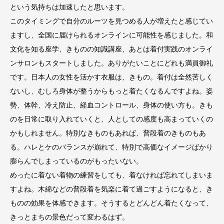
という気持ちは加速したと思います。
このタイミングで自分のルーツを見つめる人が増えたと感じてい
ますし、全国に届けられるオンラインに可能性を感じました。和
文化を知る座学、きものの知識講座、あとは着付実践のオンライ
ンサロンもスタートしました。ありがたいことにどれも満員御礼
です。日本人の女性を活かす衣服は、きもの。着付は全然苦しく
ないし、むしろ身体が整うからもっと着たくなるんですよね。姿
勢、体幹、冷え防止、経血コントロール、身体の使い方も。きも
のを日常に取り入れていくと、人としての感度も高まっていくの
かもしれません。特別なきものもあれば、普段着のきものもあ
る。ハレとケのバランスが崩れて、特別で高価なイメージばかり
膨らんでしまっているのがもったいない。
めったに着ない着物の練習をしても、着なければ忘れてしまいま
すよね。木綿などの普段着を気楽に着て過ごすようになると、き
ものの効果を体感できます。そうするとどんどん着たくなって、
きっとまちの景色だって変わるはず。