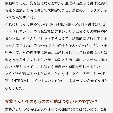
観察中でした。変な話になりますが、生理や出産って身体の悪い
毒素を血液とともに流して大掃除できる、最強のデトックスチャ
ンスなんですよね。
それにしっかり休めていればNK細胞が頑張って日々身体はリセ
ットされていく。でも私は常にアドレナリン出まくりの交感神経
優位状態。きちんとリセットできなくて、結果的に進行してしま
ったんですよね。でもやっぱり下の子を産みたかった。だから手
術をして。その後無事に妊娠、出産しました。これを機に会社は
働き方を考えてくれましたが、両親とも石川県にいませんし頼れ
ない状況もあって、これはもう無理だと退職を申し出ました。ち
ょうど夫が宿屋をやるということになり、２０１７年４月 一棟
宿「INTRO玉川（イントロたまがわ）」をオープンさせて女将と
なりました。
女将さんと今のきものの活動はつながるのですか？
女将業といっても従業員を使っての旅館などではないので、全部