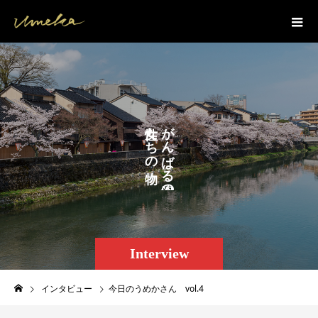
た
が
ん
ち
ば
の
る
。
の
Interview
インタビュー
今日のうめかさん vol.4