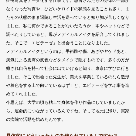
症例写真をデータ化する仕事です。患者さんたちの身体の一部が
なくなった写真や、ひどいケロイドの状態を見ることも多く、ま
たその状態のまま退院し生活を送っていると知り胸が苦しくなり
ました。私に何かできることがないだろうか、本やネットなどで
調べたりしていると、母がメディカルメイクを紹介してくれまし
た。そこで「エピテーゼ」と出会うことになりました。
メディカルメイクというのは、手術跡や傷、あざやヤケドあと、
病気による皮膚の変色などをメイクで隠すものです。多くの方が
癒され自信を持って社会に出ていけると知り、東京に学びに行き
ました。そこで出会った先生が、美大を卒業しているのなら造形
や着色をする上で向いているはず！と、エピテーゼを学ぶ事を進
めてくれました。
今思えば、大学の頃も粘土で身体を作り作品にしていましたか
ら、運命的につながっているんですね。そして地元に帰り、実家
の病院で活動を始めたんです。
具体的にどういったものを作られているんですか？